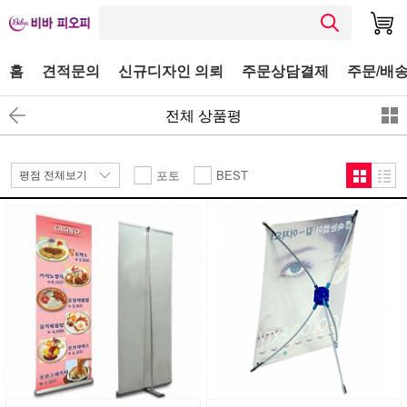
홈
견적문의
신규디자인 의뢰
주문상담결제
주문/배송
전체 상품평
포토
BEST