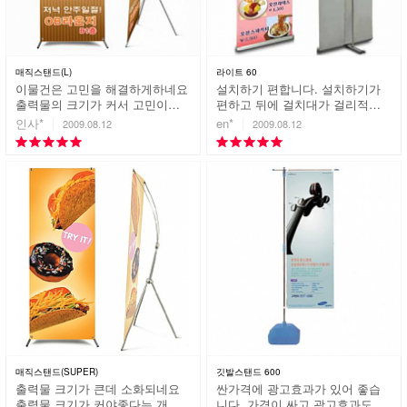
매직스탠드(L)
라이트 60
이물건은 고민을 해결하게하네요
설치하기 편합니다. 설치하기가
출력물의 크기가 커서 고민이었
편하고 뒤에 걸치대가 걸리적거
는데.. 이제품은 고민을 해결하게
리지 않아 좋습니다.
인사*
en*
2009.08.12
2009.08.12
하네요 수고하세요
매직스탠드(SUPER)
깃발스탠드 600
출력물 크기가 큰데 소화되네요
싼가격에 광고효과가 있어 좋습
출력물 크기가 커야좋다는 개인
니다. 가격이 싸고 광고효과도 되