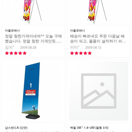
아폴로배너
아폴로배너
정말 찾한가격이네여^^ 오늘 구매
배송이 빠르네요 주문 다음날 배
했습니다. 정말 찾한 가격인듯..가
송이 되고, 물품이 설치하기 쉬워
격만큼 제품도 착하고 튼튼했으
서 좋네요~! 수고하세요
김지*
이미*
2009.08.28
2009.08.12
면 좋겠네요^^
샵스탠드A (단면)
백월 3M * 1.8~2M (물통 3개)