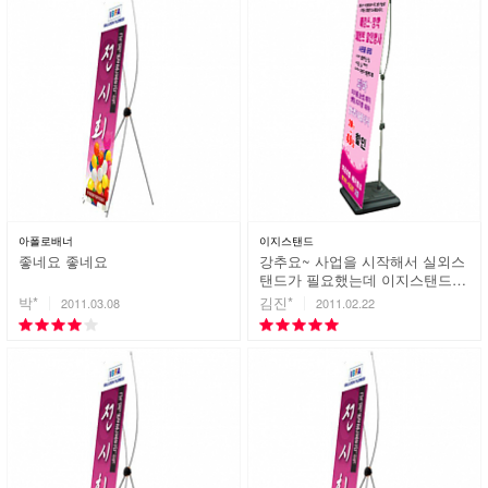
아폴로배너
이지스탠드
좋네요 좋네요
강추요~ 사업을 시작해서 실외스
탠드가 필요했는데 이지스탠드를
추천해 주시더라구요 역시 추천
박*
김진*
2011.03.08
2011.02.22
해주신만큼 튼튼하고 사용하기
편해서 너무 좋았습니다. 완죤 강
추입니다. 감사해요