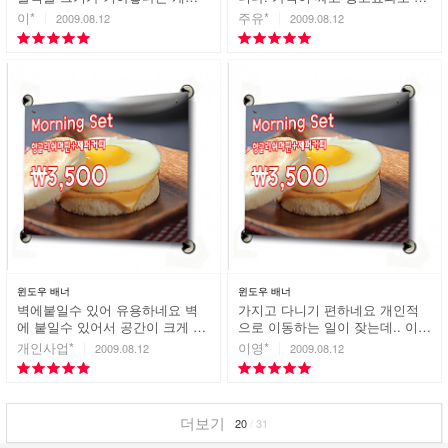
적인 견해에 걸맞는 거치대를 찾
고 좋습니다.
이*
주유*
2009.08.12
2009.08.12
다가. 이제품을 보게되었는데 좋
네요
윈도우 배너
윈도우 배너
벽에붙일수 있어 유용하네요 벽
가지고 다니기 편하네요 개인적
에 붙일수 있어서 공간이 크게 필
으로 이동하는 일이 잦는데.. 이물
요하지않아 좋습니다.
품은 가지고 다니기 편하네요
개인사업*
이영*
2009.08.12
2009.08.12
반품 · 환불시 유의사항
2011. 01. 24
더보기
20
/
31