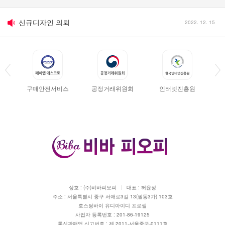
신규디자인 의뢰
2022. 12. 15
견적문의
2011. 08. 02
세금계산서 발행요청
2011. 01. 24
디자인 파일 업로드 시 유의사항
2011. 01. 24
구매안전서비스
공정거래위원회
인터넷진흥원
반품 · 환불시 유의사항
2011. 01. 24
신규디자인 의뢰
2022. 12. 15
상호 : (주)비바피오피
대표 : 허윤정
주소 : 서울특별시 중구 서애로3길 13(필동3가) 103호
호스팅바이 유디아이디 프로셀
사업자 등록번호 : 201-86-19125
통신판매업 신고번호 : 제 2011-서울중구-0111호