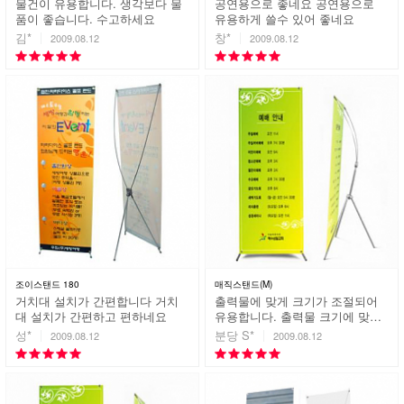
물건이 유용합니다. 생각보다 물
공연용으로 좋네요 공연용으로
품이 좋습니다. 수고하세요
유용하게 쓸수 있어 좋네요
김*
창*
2009.08.12
2009.08.12
조이스탠드 180
매직스탠드(M)
거치대 설치가 간편합니다 거치
출력물에 맞게 크기가 조절되어
대 설치가 간편하고 편하네요
유용합니다. 출력물 크기에 맞는
배너 찾기가 힘들었는데 출력물
성*
분당 S*
2009.08.12
2009.08.12
에 맞게 크기를 조절할수있어 유
용하게 사용하고있습니다.