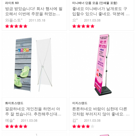
라이트 60
미니배너 단품 모음 (인쇄물 포함)
방금 받았습니다! 회사 행사에 필
좋네요 미니배너가 낱개로도 구
요해서 이번에 주문을 하였는데,
입할수 있으니 좋네요. 덕분에 스
색상도 너무 잘 나왔고, 대만족입
트레스 하나 줄여갑니다~ 번창하
와플스토*
으*
2011.05.18
2011.03.08
니다. 펫트로 제작부탁드렸는데
세요~
재질도 매우 고급스럽네요. 친절
하게 상담도 잘해주셔서 넘 감사
해요. 앞으로도 계속 주문하려구
요! 감사합니다.
화이트스탠드
이지스탠드
깔끔하네요 개인전을 하면서 아
튼튼하네요 바람이 심한데 다른
주 잘 썼습니다. 추천해주신대로
것처럼 부러지지 않아 좋네요. 만
깔끔하네요. 감사합니다.
족합니다.
예술*
김*
2011.03.08
2011.03.08