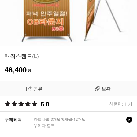
매직스탠드(L)
48,400
원
공유
보관
5.0
상품평: 1 개
구매혜택
카드사별 3개월/6개월/12개월
무이자 할부