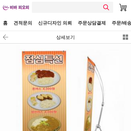
홈
견적문의
신규디자인 의뢰
주문상담결제
주문/배송
상세보기