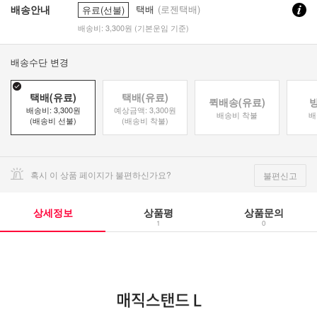
배송안내
택배
(로젠택배)
유료(선불)
배송비: 3,300원 (기본운임 기준)
배송수단 변경
택배(유료)
택배(유료)
퀵배송(유료)
배송비: 3,300원
예상금액: 3,300원
배송비 착불
배
(배송비 선불)
(배송비 착불)
혹시 이 상품 페이지가 불편하신가요?
불편신고
상세정보
상품평
상품문의
1
0