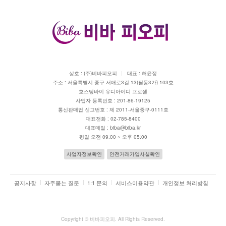
반품 · 환불시 유의사항
2011. 01. 24
신규디자인 의뢰
2022. 12. 15
상호 : (주)비바피오피
대표 : 허윤정
주소 : 서울특별시 중구 서애로3길 13(필동3가) 103호
호스팅바이 유디아이디 프로셀
사업자 등록번호 : 201-86-19125
통신판매업 신고번호 : 제 2011-서울중구-0111호
대표전화 : 02-785-8400
대표메일 : biba@biba.kr
평일 오전 09:00 ~ 오후 05:00
사업자정보확인
안전거래가입사실확인
공지사항
자주묻는 질문
1:1 문의
서비스이용약관
개인정보 처리방침
Copyright ©
비바피오피
. All Rights Reserved.