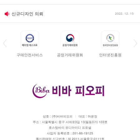
신규디자인 의뢰
2022. 12. 15
견적문의
2011. 08. 02
세금계산서 발행요청
2011. 01. 24
구매안전서비스
공정거래위원회
인터넷진흥원
디자인 파일 업로드 시 유의사항
2011. 01. 24
반품 · 환불시 유의사항
2011. 01. 24
신규디자인 의뢰
2022. 12. 15
상호 : (주)비바피오피
대표 : 허윤정
주소 : 서울특별시 중구 서애로3길 13(필동3가) 103호
호스팅바이 유디아이디 프로셀
사업자 등록번호 : 201-86-19125
통신판매업 신고번호 : 제 2011-서울중구-0111호