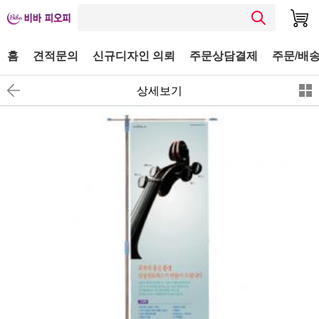
홈
견적문의
신규디자인 의뢰
주문상담결제
주문/배송
상세보기