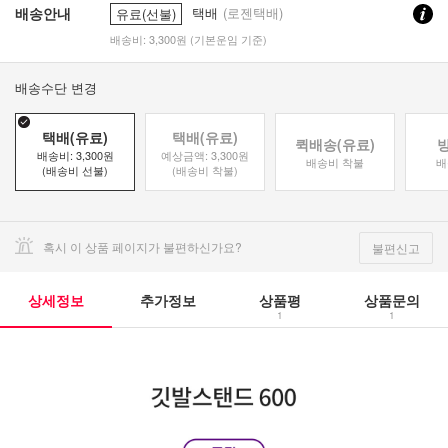
배송안내
택배
(로젠택배)
유료(선불)
배송비: 3,300원 (기본운임 기준)
배송수단 변경
택배(유료)
택배(유료)
퀵배송(유료)
배송비: 3,300원
예상금액: 3,300원
배송비 착불
배
(배송비 선불)
(배송비 착불)
혹시 이 상품 페이지가 불편하신가요?
불편신고
상세정보
추가정보
상품평
상품문의
1
1