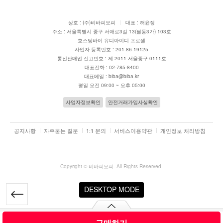
상호 : (주)비바피오피
대표 : 허윤정
주소 : 서울특별시 중구 서애로3길 13(필동3가) 103호
호스팅바이 유디아이디 프로셀
사업자 등록번호 : 201-86-19125
통신판매업 신고번호 : 제 2011-서울중구-0111호
대표전화 : 02-785-8400
대표메일 : biba@biba.kr
평일 오전 09:00 ~ 오후 05:00
사업자정보확인
안전거래가입사실확인
공지사항
자주묻는 질문
1:1 문의
서비스이용약관
개인정보 처리방침
Copyright ©
비바피오피
. All Rights Reserved.
DESKTOP MODE
주문옵션 #1
구매하기