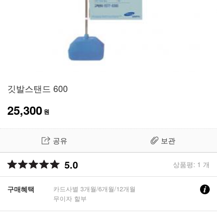
깃발스탠드 600
25,300
원
공유
보관
5.0
상품평: 1 개
구매혜택
카드사별 3개월/6개월/12개월
무이자 할부