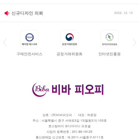
신규디자인 의뢰
2022. 12. 15
견적문의
2011. 08. 02
세금계산서 발행요청
2011. 01. 24
구매안전서비스
공정거래위원회
인터넷진흥원
디자인 파일 업로드 시 유의사항
2011. 01. 24
반품 · 환불시 유의사항
2011. 01. 24
신규디자인 의뢰
2022. 12. 15
상호 : (주)비바피오피
대표 : 허윤정
주소 : 서울특별시 중구 서애로3길 13(필동3가) 103호
호스팅바이 유디아이디 프로셀
사업자 등록번호 : 201-86-19125
통신판매업 신고번호 : 제 2011-서울중구-0111호