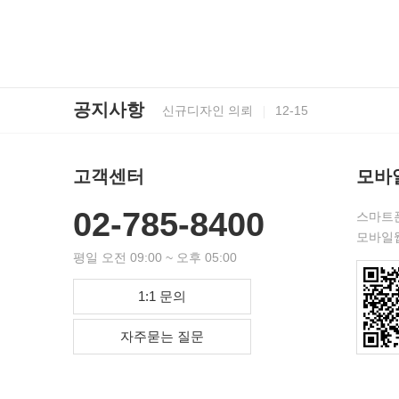
반품 · 환불시 유의사항
01-24
공지사항
신규디자인 의뢰
12-15
견적문의
08-02
고객센터
모바
세금계산서 발행요청
01-24
02-785-8400
스마트폰
모바일
디자인 파일 업로드 시 유의사항
01-24
평일 오전 09:00 ~ 오후 05:00
반품 · 환불시 유의사항
01-24
1:1 문의
신규디자인 의뢰
12-15
자주묻는 질문